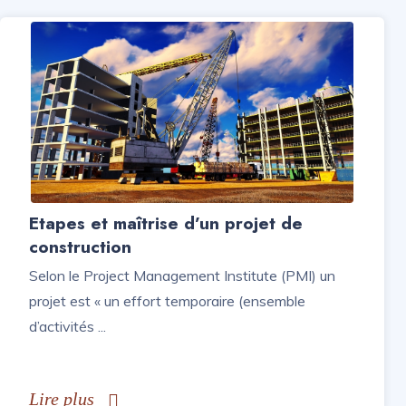
My
BTP
Tips
My
Elec
Tips
My
Etapes et maîtrise d’un projet de
Fire
construction
Tips
Selon le Project Management Institute (PMI) un
Contact
projet est « un effort temporaire (ensemble
d’activités ...
Lire plus