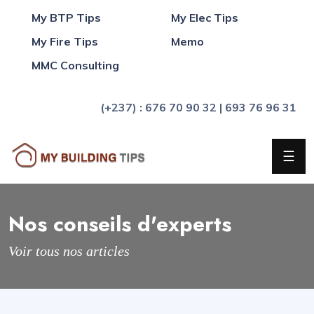
My BTP Tips
My Elec Tips
My Fire Tips
Memo
Qui
MMC Consulting
sommes
nous
(+237) : 676 70 90 32 | 693 76 96 31
?
Blog
☰
FAQ
Actualités
Nos conseils d'experts
MBThèque
Voir tous nos articles
Mémo
Sondage