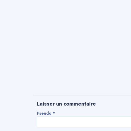
MBThèque
Mémo
Sondage
My
BTP
Tips
My
Elec
Laisser un commentaire
Tips
Pseudo *
My