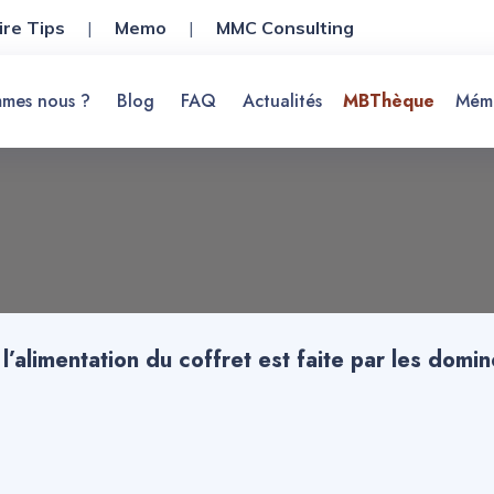
ire Tips
|
Memo
|
MMC Consulting
mes nous ?
Blog
FAQ
Actualités
MBThèque
Mém
’alimentation du coffret est faite par les domino