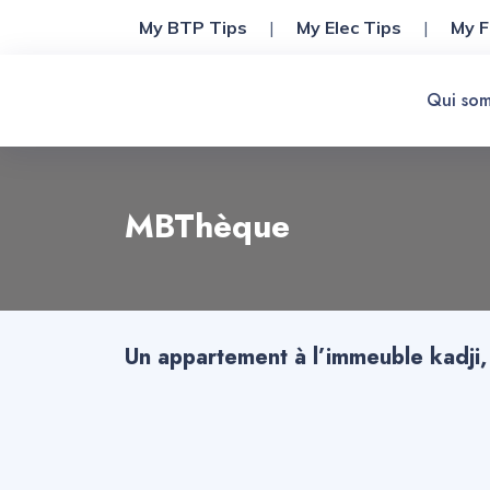
My BTP Tips
|
My Elec Tips
|
My F
Qui som
Qui
sommes
MBThèque
nous
?
Blog
Un appartement à l’immeuble kadji, l
FAQ
Actualités