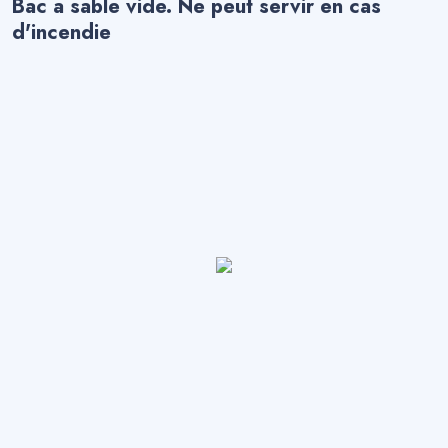
Bac a sable vide. Ne peut servir en cas
My
d'incendie
BTP
Tips
My
Elec
Tips
My
Fire
Tips
Contact