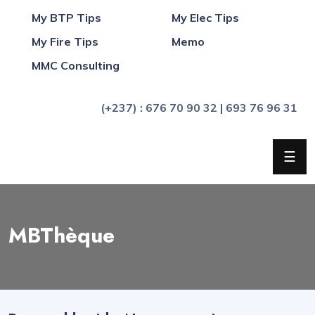
My BTP Tips
My Elec Tips
My Fire Tips
Memo
Qui
MMC Consulting
sommes
nous
(+237) : 676 70 90 32 | 693 76 96 31
?
Blog
☰
FAQ
Actualités
MBThèque
MBThèque
Mémo
Sondage